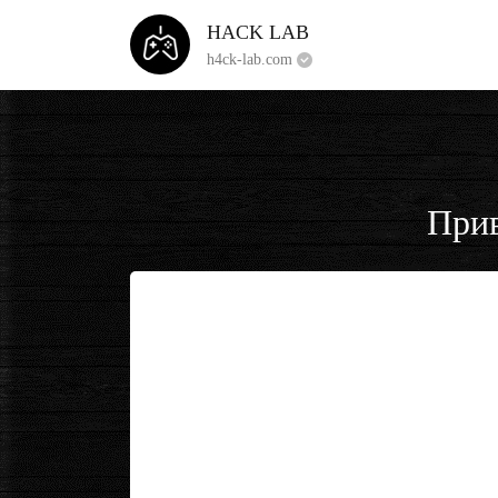
HACK LAB
h4ck-lab.com
Прив