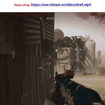
https://soa-cheats.ru/video/shwf.mp4
Видео обзор: