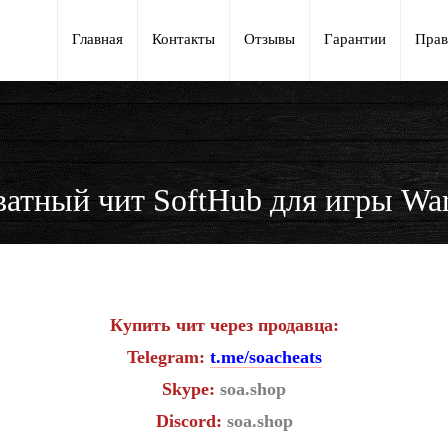
Главная
Контакты
Отзывы
Гарантии
Прав
атный чит SoftHub для игры Wa
Купить чит через продавца:
Telegram:
t.me/soacheats
Skype:
soa.shop
Discord:
soa.shop