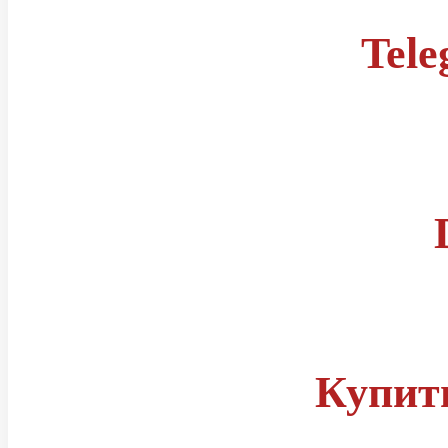
Tel
Правила
Статусы читов
Группа телеграм
Купит