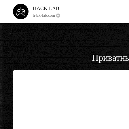
HACK LAB
h4ck-lab.com
Приватны