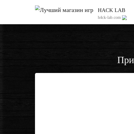
HACK LAB
h4ck-lab.com
При