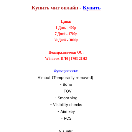
Купить чит онлайн -
Купить
Цены:
1 День - 400р
7 Дней - 1700р
30 Дней - 3000р
Поддерживаемые ОС:
Windows 11/10 | 1703-21H2
Функции чита:
Aimbot (Temporarily removed):
- Bone
- FOV
- Smoothing
- Visibility checks
- Aim key
- RCS
Visuals: