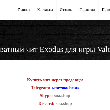
Главная
Контакты
Отзывы
Гарантии
Прав
ватный чит Exodus для игры Valo
Купить чит через продавца:
Telegram:
t.me/soacheats
Skype:
soa.shop
Discord:
soa.shop