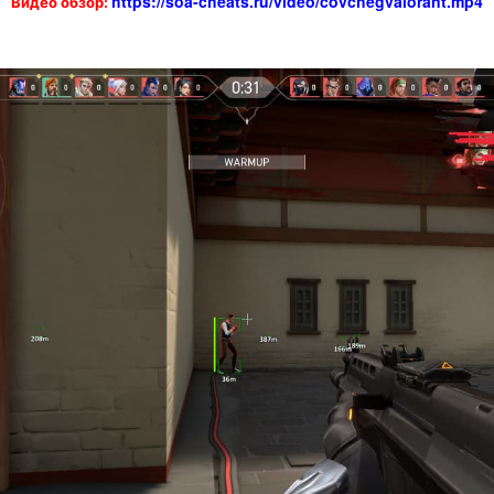
https://soa-cheats.ru/video/covchegvalorant.mp4
Видео обзор: