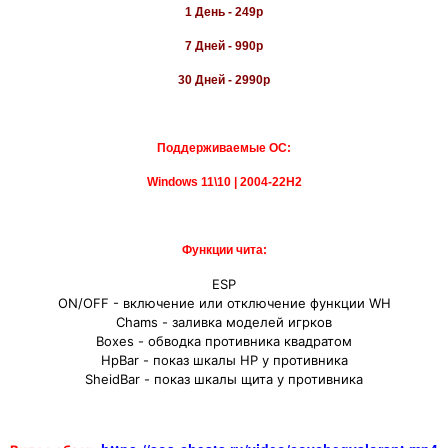
1 День - 249р
7 Дней - 990р
30 Дней - 2990р
Поддерживаемые ОС:
Windows
11\10 | 2004-22H2
Функции чита:
ESP
ON/OFF - включение или отключение функции WH
Chams - заливка моделей игрков
Boxes - обводка противника квадратом
HpBar - показ шкалы HP у противника
SheidBar - показ шкалы щита у противника