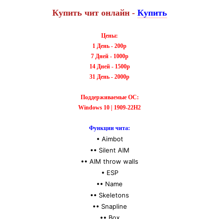
Купить чит онлайн -
Купить
Цены
:
1 День - 200р
7 Дней - 1000р
14 Дней - 1500р
31 День - 2000р
Поддерживаемые ОС:
Windows 10 | 1909-22H2
Функции чита:
• Aimbot
•• Silent AIM
•• AIM throw walls
• ESP
•• Name
•• Skeletons
•• Snapline
•• Box