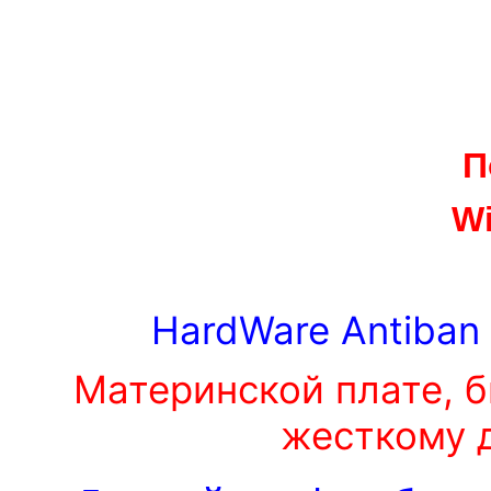
П
W
HardWare Antiban
Материнской плате, б
жесткому 