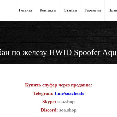
Главная
Контакты
Отзывы
Гарантии
Прав
н по железу HWID Spoofer Aqui
Купить спуфер через продавца:
Telegram:
t.me/soacheats
Skype:
soa.shop
Discord:
soa.shop