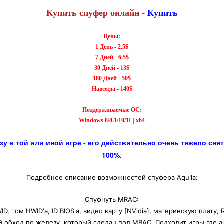
Купить спуфер онлайн -
Купить
Цены:
1 День - 2.5$
7 Дней - 6.5$
30 Дней - 13$
180 Дней - 50$
Навсегда - 140$
Поддерживаемые ОС:
Windows 8/8.1/10/11 | x64
зу в той или иной игре - его действительно очень тяжело снят
100%.
Подробное описание возможностей спуфера Aquila:
Спуфнуть MRAC:
D, том HWID'a, ID BIOS'a, видео карту [NVidia], материнскую плату,
 обход по железу, который сделан под MRAC. Подходит игры где а