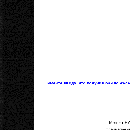
Имейте ввиду, что получив бан по желе
Меняет HWI
Специальный