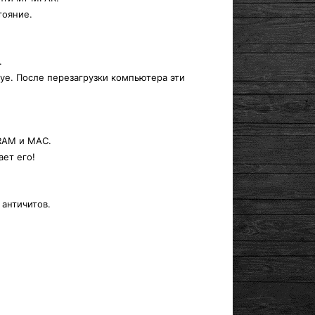
тояние.
.
ye. После перезагрузки компьютера эти
 RAM и MAC.
ает его!
 античитов.