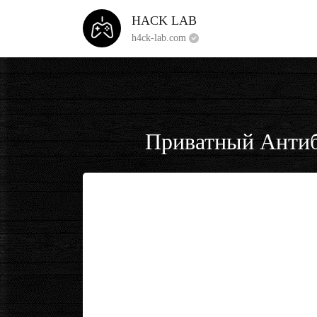
HACK LAB
h4ck-lab.com
Приватный Антиба