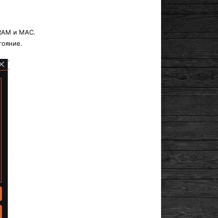
 RAM и MAC.
тояние.