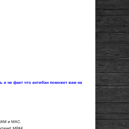
ь и не факт что антибан поможет вам на
 RAM и MAC.
нтичит МРАК.