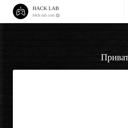
HACK LAB
h4ck-lab.com
Приват