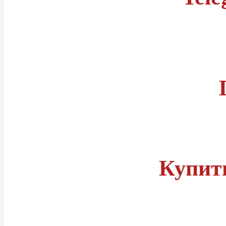
Правила
Статусы читов
Группа телеграм
Купит