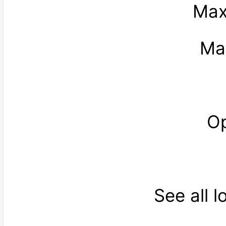
Max
Max
Op
See all 