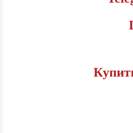
Правила
Статусы читов
Купит
Группа телеграм