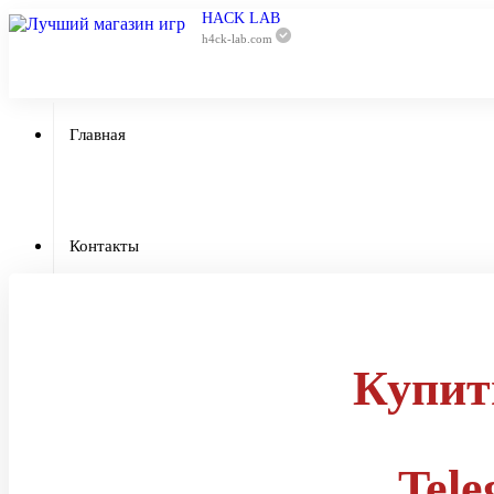
HACK LAB
h4ck-lab.com
Главная
Приватный ч
Контакты
Отзывы
Купит
Гарантии
Tel