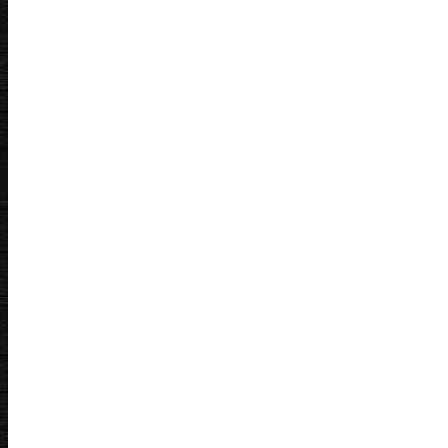
Правила
Статусы читов
Группа телеграм