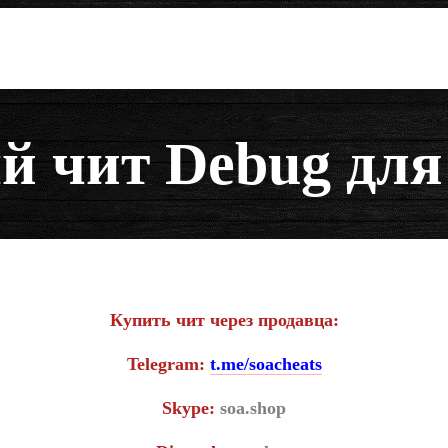
 чит Debug для
Купить чит через продавца:
Telegram:
t.me/soacheats
Skype:
soa.shop