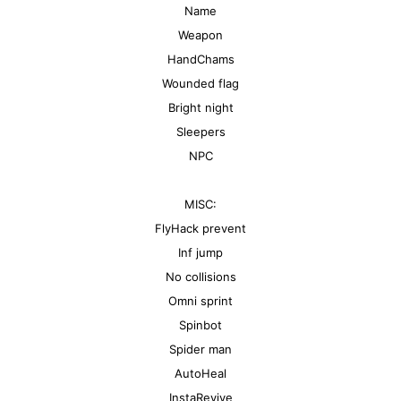
Name
Weapon
HandChams
Wounded flag
Bright night
Sleepers
NPC
MISC:
FlyHack prevent
Inf jump
No collisions
Omni sprint
Spinbot
Spider man
AutoHeal
InstaRevive