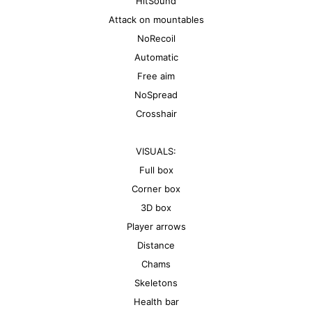
HitSound
Attack on mountables
NoRecoil
Automatic
Free aim
NoSpread
Crosshair
VISUALS:
Full box
Corner box
3D box
Player arrows
Distance
Chams
Skeletons
Health bar