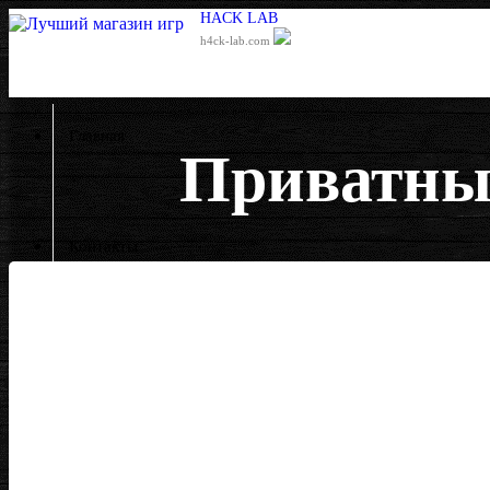
HACK LAB
h4ck-lab.com
Главная
Приватный
Контакты
Отзывы
Гарантии