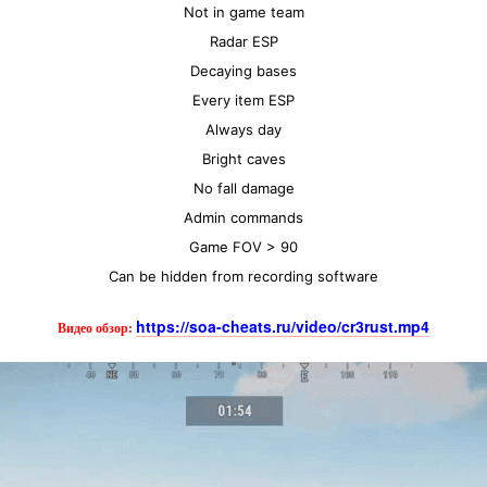
Not in game team
Radar ESP
Decaying bases
Every item ESP
Always day
Bright caves
No fall damage
Admin commands
Game FOV > 90
Can be hidden from recording software
https://soa-cheats.ru/video/cr3rust.mp4
Видео обзор: