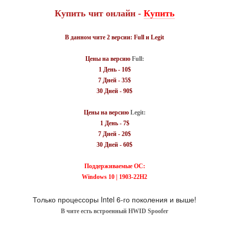
Купить чит онлайн -
Купить
В данном чите 2 версии: Full и Legit
Цены на версию
Full
:
1 День - 10$
7 Дней - 35$
30 Дней - 90$
Цены на версию
Legit
:
1 День - 7$
7 Дней - 20$
30 Дней - 60$
Поддерживаемые ОС:
Windows
10 | 1903-22H2
Только процессоры Intel 6-го поколения и выше!
В чите есть встроенный HWID Spoofer