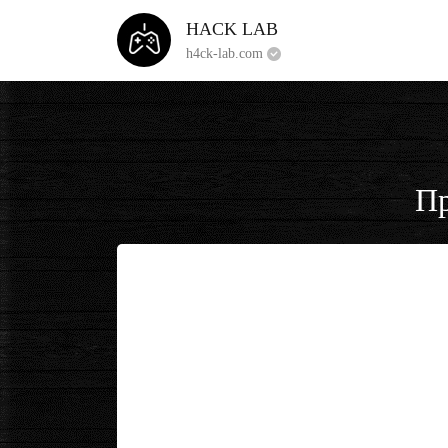
HACK LAB
h4ck-lab.com
Пр