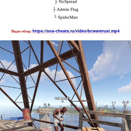
├ NoSpread
├ Admin Flag
└ SpiderMan
https://soa-cheats.ru/video/bcwarerust.mp4
Видео обзор: