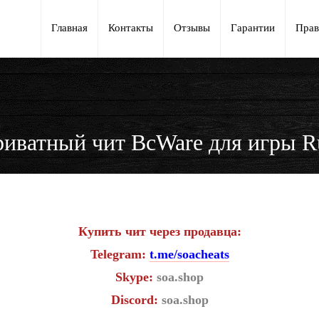
Главная
Контакты
Отзывы
Гарантии
Прав
иватный чит BcWare для игры R
Купить чит через продавца:
Telegram:
t.me/soacheats
Skype:
soa.shop
Discord:
soa.shop