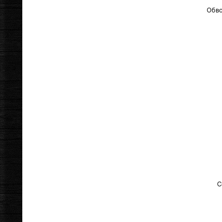
Обво
С