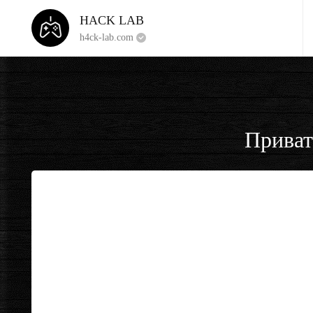
HACK LAB
h4ck-lab.com
Приват