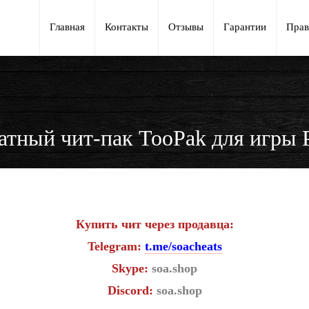
Главная
Контакты
Отзывы
Гарантии
Прав
атный чит-пак TooPak для игры
Купить чит через продавца:
Telegram:
t.me/soacheats
Skype:
soa.shop
Discord:
soa.shop