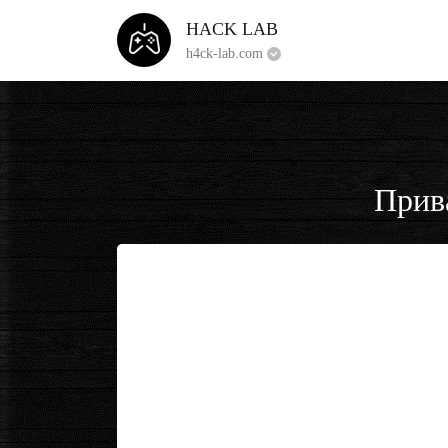
HACK LAB
h4ck-lab.com
Прив