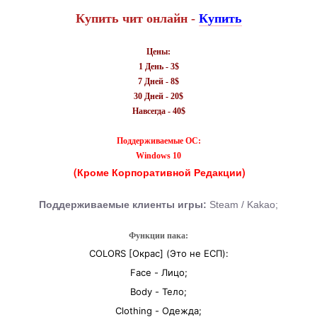
Купить чит онлайн -
Купить
Цены
:
1 День - 3$
7 Дней - 8$
30 Дней - 20$
Навсегда - 40$
Поддерживаемые ОС:
Windows 10
(Кроме Корпоративной Редакции)
Поддерживаемые клиенты игры:
Steam / Kakao;
Функции пака:
COLORS [Окрас] (Это не ЕСП):
Face - Лицо;
Body - Тело;
Clothing - Одежда;