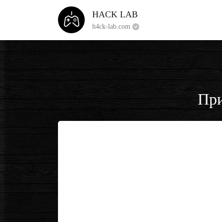
HACK LAB
h4ck-lab.com
При