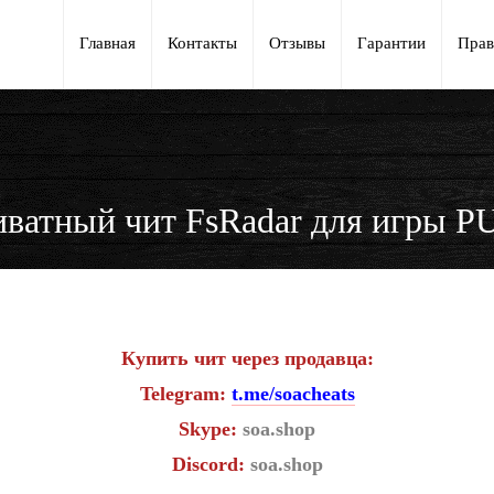
Главная
Контакты
Отзывы
Гарантии
Прав
ватный чит FsRadar для игры 
Купить чит через продавца:
Telegram:
t.me/soacheats
Skype:
soa.shop
Discord:
soa.shop