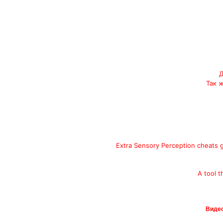
Д
Так 
Extra Sensory Perception cheats g
A tool t
Видео