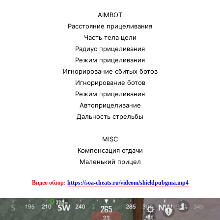
AIMBOT
Расстояние прицеливания
Часть тела цели
Радиус прицеливания
Режим прицеливания
Игнорирование сбитых ботов
Игнорирование ботов
Режим прицеливания
Автоприцеливание
Дальность стрельбы
MISC
Компенсация отдачи
Маленький прицел
Видео обзор:
https://soa-cheats.ru/videom/shieldpubgma.mp4