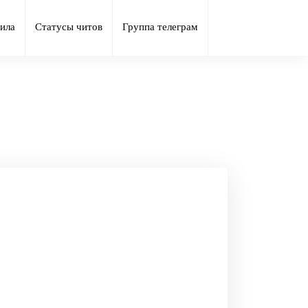
ила
Статусы читов
Группа телеграм
а Android