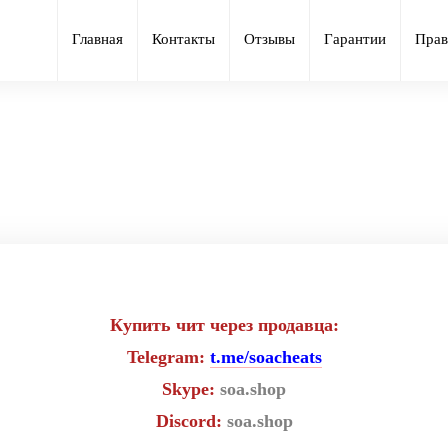
Главная
Контакты
Отзывы
Гарантии
Прав
й чит Shield для PUBG Mobile н
Купить чит через продавца:
Telegram:
t.me/soacheats
Skype:
soa.shop
Discord:
soa.shop