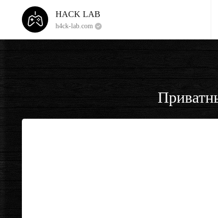
HACK LAB
h4ck-lab.com
Приватны