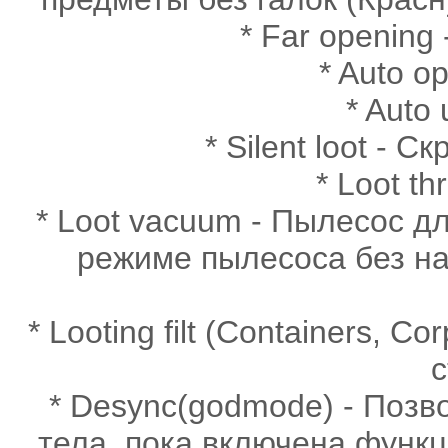
* Far openin
* Auto o
* Auto
* Silent loot - 
* Loot th
* Loot vacuum - Пылесос д
режиме пылесоса без на
* Looting filt (Containers, 
с
* Desync(godmode) - Позво
тела, пока включена функц