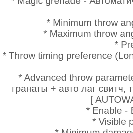
* Magic grenade - Автомат
* Minimum throw an
* Maximum throw an
* Pr
* Throw timing preference (L
* Advanced throw parameter
гранаты + авто лаг свитч,
[ AUTOWA
* Enable -
* Visible
* Minimum damag