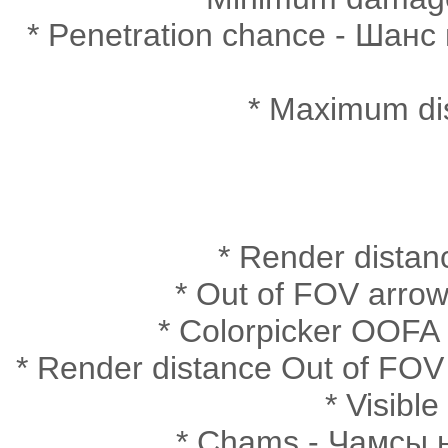
* Penetration chance - Шанс
* Maximum di
* Render dista
* Out of FOV arro
* Colorpicker OOFA -
* Render distance Out of FO
* Visibl
* Chams - Чамсы 