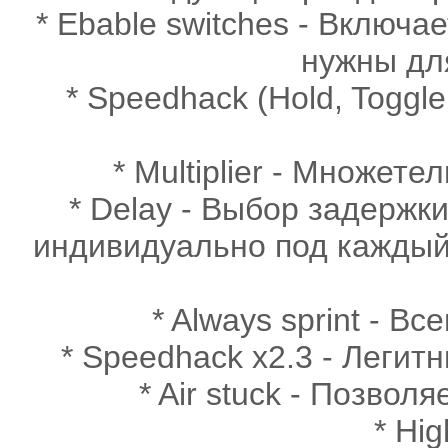
* Ebable switches - Включ
нужны дл
* Speedhack (Hold, Toggl
* Multiplier - Множете
* Delay - Выбор задержк
индивидуально под каждый
* Always sprint - В
* Speedhack x2.3 - Легит
* Air stuck - Позвол
* Hi