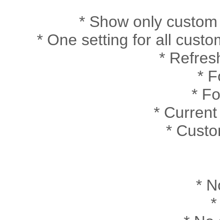
* Show only custo
* One setting for all cu
* Refre
* F
* F
* Curren
* Custo
* N
*