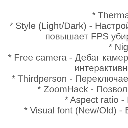
* Therma
* Style (Light/Dark) - Настр
повышает FPS убир
* Ni
* Free camera - Дебаг камер
интерактивн
* Thirdperson - Переключа
* ZoomHack - Позвол
* Aspect rati
* Visual font (New/Old)