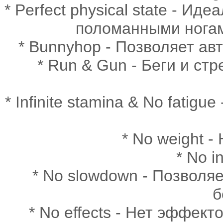
* Perfect physical state - И
поломанными ногами
* Bunnyhop - Позволяет ав
* Run & Gun - Беги и стр
* Infinite stamina & No fatig
* No weight -
* No i
* No slowdown - Позволя
б
* No effects - Нет эффект