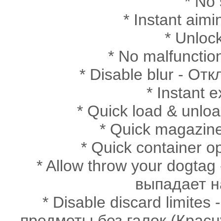
* No
* Instant ai
* Unloc
* No malfunctio
* Disable blur - О
* Instant
* Quick load & unl
* Quick magazin
* Quick container 
* Allow throw your dogta
выпадает н
* Disable discard limit
предметы без галок (Красн