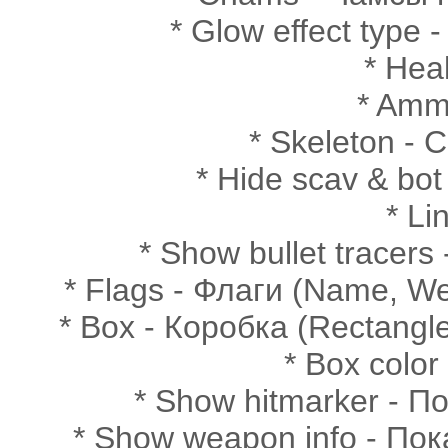
* Glow effect typ
* Hea
* Amm
* Skeleton - С
* Hide scav & bo
* Li
* Show bullet tracer
* Flags - Флаги (Name, We
* Box - Коробка (Rectangle
* Box color
* Show hitmarker - П
* Show weapon info - По