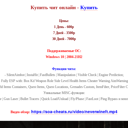
Купить чит онлайн -
Купить
Цены:
1 День - 600р
7 Дней - 3500р
30 Дней - 7000р
Поддерживаемые ОС:
Windows
10 | 2004-21H2
Функции чита:
- SilentAimbot | InstaHit | FastBullets | Manipulation | Visible Check | Engine Prediction;
- Fully ESP with: Box Kd Weapon Role Side Level Health Items Cheater Warning AimWarning
ld Items Containers, Quest Items, Quest Locations, Grenades Custom, ItemFilter, PriceFilter C
Уникальные MISC-функции:
 | Gun Laser | Bullet Tracers | Quick Load/Unload | Fly/Phase | FastLoot | Ping Bypass и мно
https://soa-cheats.ru/video/neverwineft.mp4
Видео обзор: