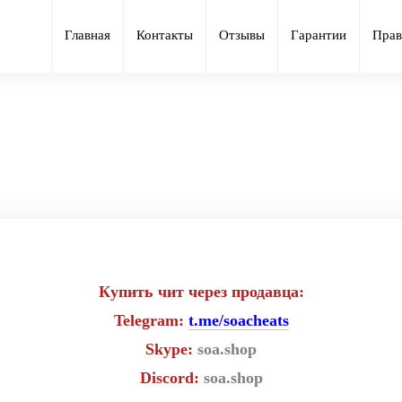
Главная
Контакты
Отзывы
Гарантии
Прав
чит NeverWin для игры Escape 
Купить чит через продавца:
Telegram:
t.me/soacheats
Skype:
soa.shop
Discord:
soa.shop