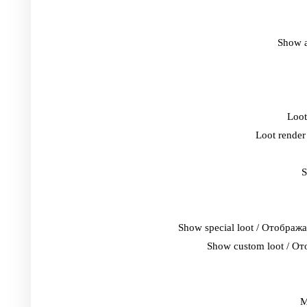
Show 
Loot
Loot rende
S
Show special loot / Отобра
Show custom loot / О
M