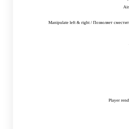
Ai
Manipulate left & right / Позволяет смест
Player ren