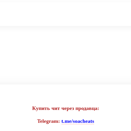
 EH-Esp для иг
Tarkov
Купить чит через продавца:
Telegram:
t.me/soacheats