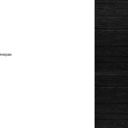
йнерах