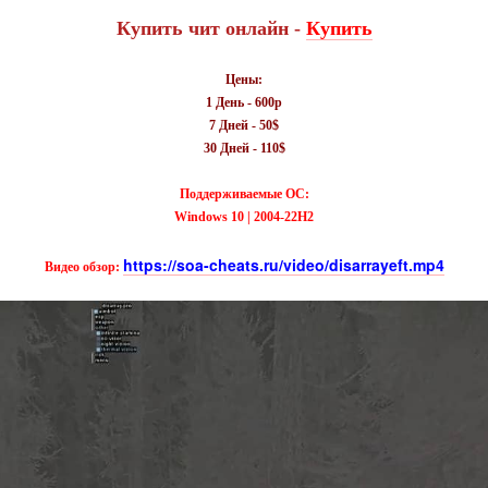
Купить чит онлайн -
Купить
Цены:
1 День - 600р
7 Дней - 50$
30 Дней - 110$
Поддерживаемые ОС:
Windows 10 | 2004-22H2
https://soa-cheats.ru/video/disarrayeft.mp4
Видео обзор: