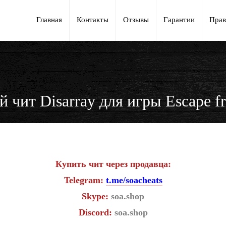
Главная
Контакты
Отзывы
Гарантии
Прав
 чит Disarray для игры Escape f
Купить чит через продавца:
Telegram:
t.me/soacheats
Skype:
soa.shop
Discord:
soa.shop