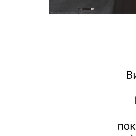
В
пок