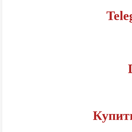
Tel
Правила
Статусы читов
Группа телеграм
Купит