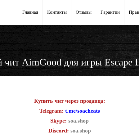
Главная
Контакты
Отзывы
Гарантии
Прав
 чит AimGood для игры Escape f
Купить чит через продавца:
Telegram:
t.me/soacheats
Skype:
soa.shop
Discord:
soa.shop