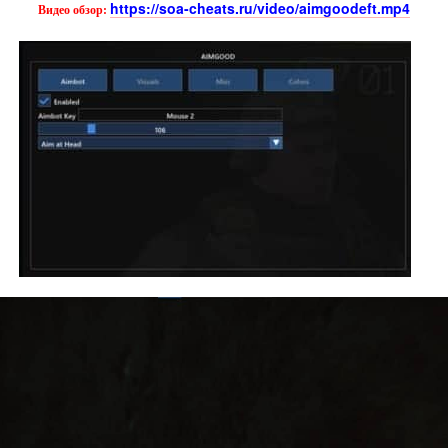
https://soa-cheats.ru/video/aimgoodeft.mp4
Видео обзор: