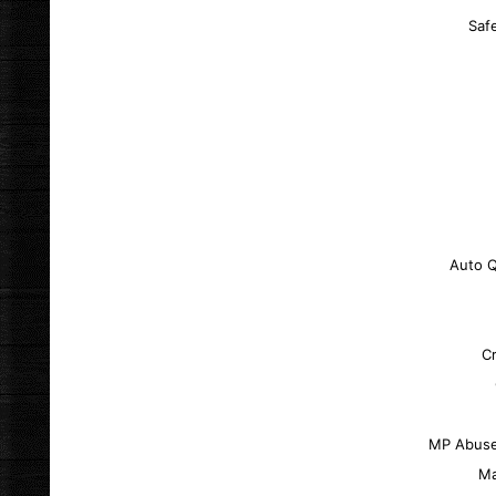
Saf
Auto 
C
MP Abuse
Ma