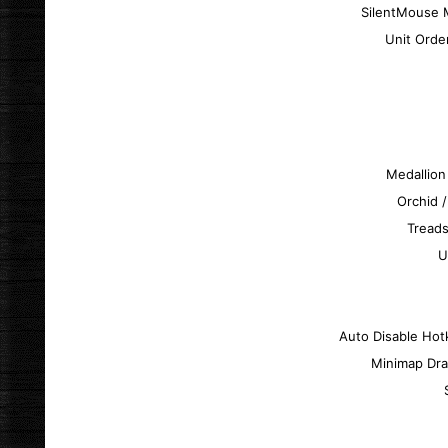
SilentMouse 
Unit Orde
Medallion
Orchid 
Tread
U
Auto Disable Ho
Minimap Dr