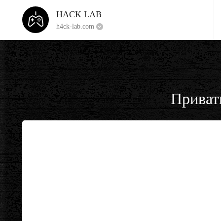
HACK LAB
h4ck-lab.com
Приват