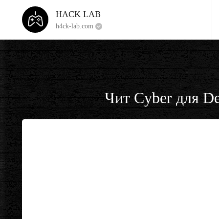
HACK LAB
h4ck-lab.com
Чит Cyber для De