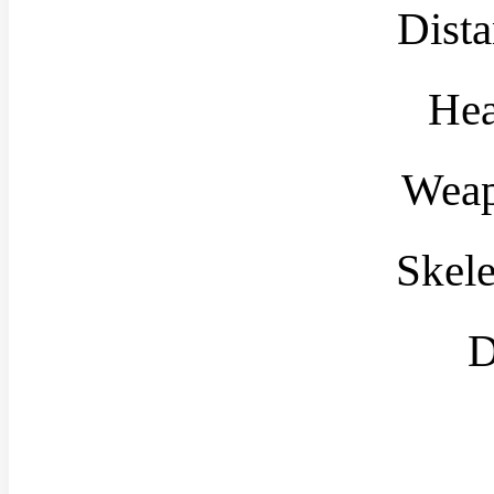
Dista
Hea
Weap
Skele
D