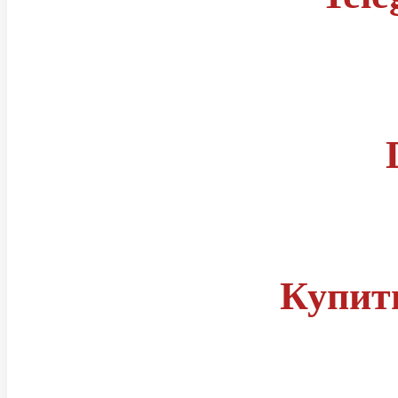
Правила
Статусы читов
Группа телеграм
Купит