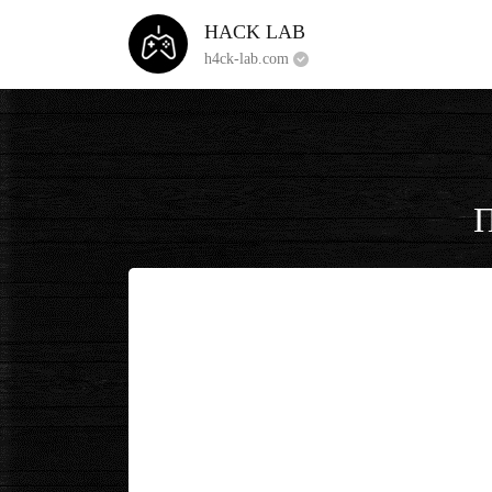
HACK LAB
h4ck-lab.com
П