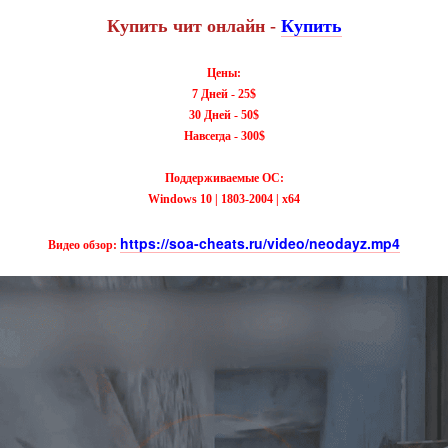
Купить чит онлайн -
Купить
Цены:
7 Дней - 25$
30 Дней - 50$
Навсегда - 300$
Поддерживаемые ОС:
Windows 10 | 1803-2004 | х64
https://soa-cheats.ru/video/neodayz.mp4
Видео обзор: