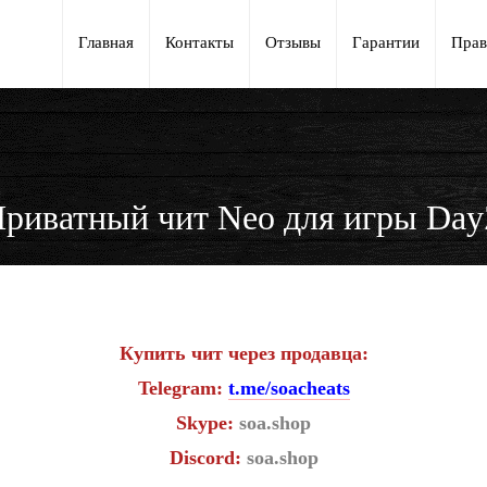
Главная
Контакты
Отзывы
Гарантии
Прав
риватный чит Neo для игры Da
Купить чит через продавца:
Telegram:
t.me/soacheats
Skype:
soa.shop
Discord:
soa.shop