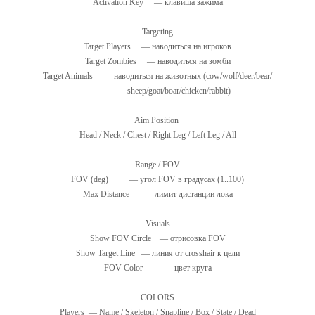
Activation Key — клавиша зажима
Targeting
Target Players — наводиться на игроков
Target Zombies — наводиться на зомби
Target Animals — наводиться на животных (cow/wolf/deer/bear/
sheep/goat/boar/chicken/rabbit)
Aim Position
Head / Neck / Chest / Right Leg / Left Leg / All
Range / FOV
FOV (deg) — угол FOV в градусах (1..100)
Max Distance — лимит дистанции локa
Visuals
Show FOV Circle — отрисовка FOV
Show Target Line — линия от crosshair к цели
FOV Color — цвет круга
COLORS
Players — Name / Skeleton / Snapline / Box / State / Dead