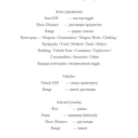
Items (предметы)
Item ESP — мастер-toggle
Show Distance — дистанция предметов
Range — радиус показа
Категории — Weapons / Ammunition / Weapon Mods / Clothing /
Backpacks / Food / Medical / Tools / Melee /
Building / Vehicle Parts / Containers / Explosives /
Consumables / Structures / Other
Каждая категория с независимым toggle.
Vehicles
Vehicle ESP — показ транспорта
Range — лимит дистанции
Infected (зомби)
Box — рамка
Name — название (Infected)
Show Distance — дистанция
Range — лимит