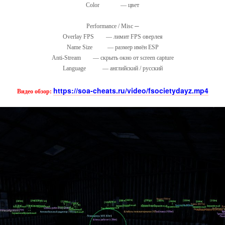
Color — цвет
Performance / Misc ─
Overlay FPS — лимит FPS оверлея
Name Size — размер имён ESP
Anti-Stream — скрыть окно от screen capture
Language — английский / русский
https://soa-cheats.ru/video/fsocietydayz.mp4
Видео обзор: