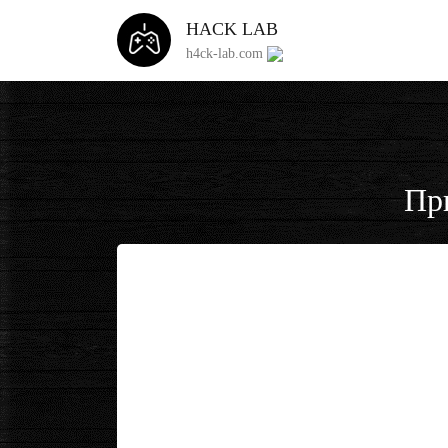
HACK LAB
h4ck-lab.com
Пр