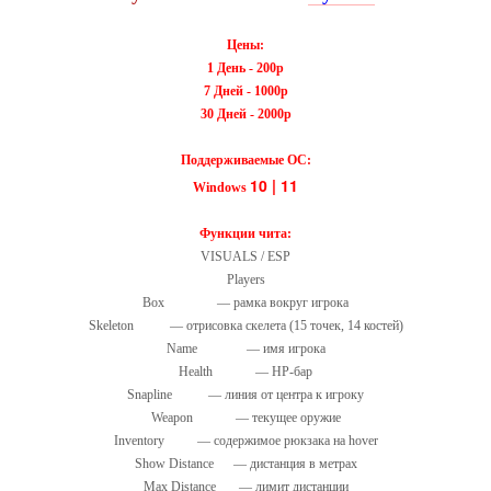
Цены:
1 День - 200р
7 Дней - 1000р
30 Дней - 2000р
Поддерживаемые ОС:
10 | 11
Windows
Функции чита:
VISUALS / ESP
Players
Box — рамка вокруг игрока
Skeleton — отрисовка скелета (15 точек, 14 костей)
Name — имя игрока
Health — HP-бар
Snapline — линия от центра к игроку
Weapon — текущее оружие
Inventory — содержимое рюкзака на hover
Show Distance — дистанция в метрах
Max Distance — лимит дистанции