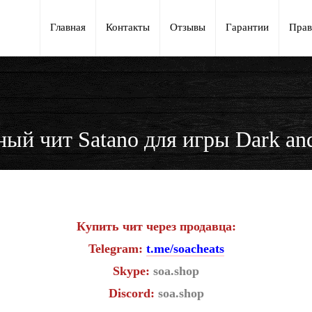
Главная
Контакты
Отзывы
Гарантии
Прав
ый чит Satano для игры Dark an
Купить чит через продавца:
Telegram:
t.me/soacheats
Skype:
soa.shop
Discord:
soa.shop