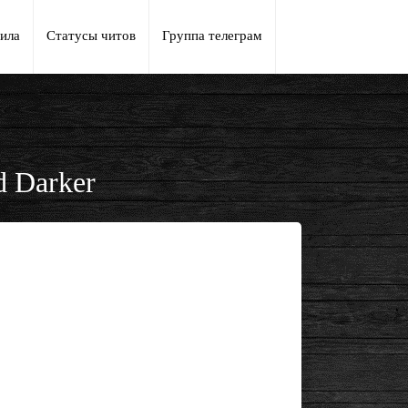
ила
Статусы читов
Группа телеграм
d Darker