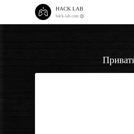
HACK LAB
h4ck-lab.com
Приватн