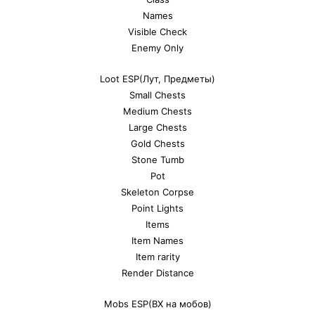
Names
Visible Check
Enemy Only
Loot ESP(Лут, Предметы)
Small Chests
Medium Chests
Large Chests
Gold Chests
Stone Tumb
Pot
Skeleton Corpse
Point Lights
Items
Item Names
Item rarity
Render Distance
Mobs ESP(ВХ на мобов)