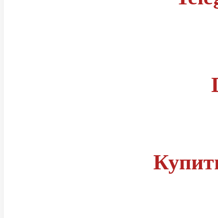
Правила
Статусы читов
Группа телеграм
Купит