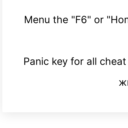
Menu the "F6" or "H
Panic key for all che
ж