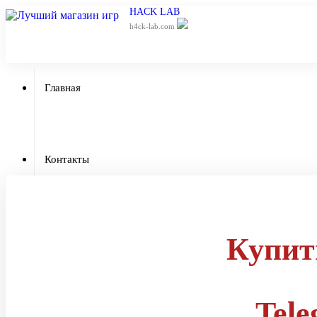
HACK LAB
h4ck-lab.com
Главная
Приватный ч
Контакты
Отзывы
Купит
Tel
Гарантии