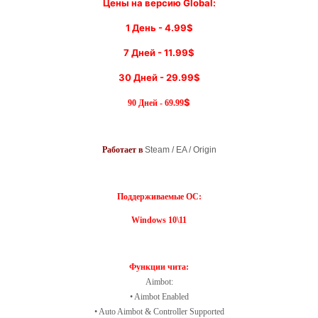
Цены на версию Global:
1 День - 4.99$
​7 Дней - 11.99$
30 Дней - 29.99$
$
90 Дней - 69.99
Работает в
Steam / EA / Origin
Поддерживаемые ОС:
Windows 10\11
Функции чита:
Aimbot:
• Aimbot Enabled
• Auto Aimbot & Controller Supported