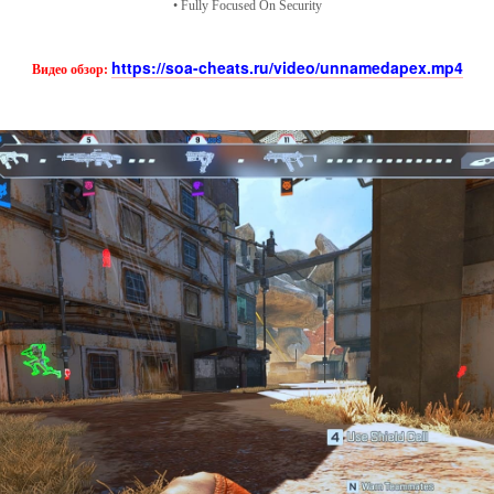
• Fully Focused On Security
https://soa-cheats.ru/video/unnamedapex.mp4
Видео обзор: