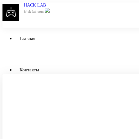
HACK LAB
h4ck-lab.com
Главная
Приватный чит
Контакты
Отзывы
Гарантии