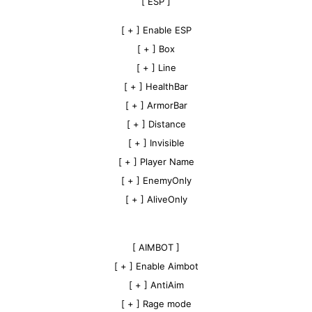
[ ESP ]
[ + ] Enable ESP
[ + ] Box
[ + ] Line
[ + ] HealthBar
[ + ] ArmorBar
[ + ] Distance
[ + ] Invisible
[ + ] Player Name
[ + ] EnemyOnly
[ + ] AliveOnly
[ AIMBOT ]
[ + ] Enable Aimbot
[ + ] AntiAim
[ + ] Rage mode