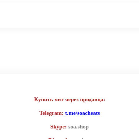
т Gray для игр
Купить чит через продавца:
Telegram:
t.me/soacheats
Skype:
soa.shop